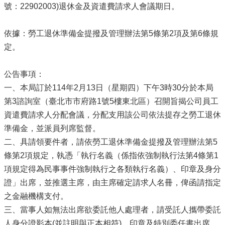
號：22902003)退休金及資遣費請求人會議期日。
依據：勞工退休準備金提撥及管理辦法第5條第2項及第6條規
定。
公告事項：
一、本局訂於114年2月13日（星期四）下午3時30分於本局
第3諮詢室（臺北市市府路1號5樓東北區）召開旨揭公司員工
資遣費請求人分配會議，分配支用該公司依法提存之勞工退休
準備金，並派員列席監督。
二、具請領要件者，請依勞工退休準備金提撥及管理辦法第5
條第2項規定，執憑「執行名義（係指依強制執行法第4條第1
項規定得為民事事件強制執行之各類執行名義）、印章及身分
證」出席，並推選主席，由主席確定請求人名冊，俾函請指定
之金融機構支付。
三、當事人如無法出席欲委託他人處理者，請受託人攜帶委託
人身分證影本(並註明與正本相符)、印章及特別委任書出席。