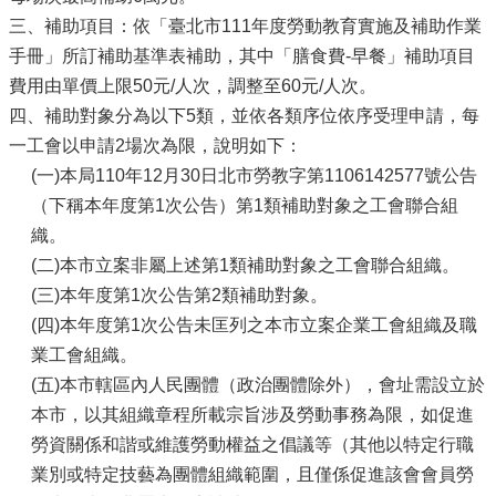
三、補助項目：依「臺北市111年度勞動教育實施及補助作業
手冊」所訂補助基準表補助，其中「膳食費-早餐」補助項目
費用由單價上限50元/人次，調整至60元/人次。
四、補助對象分為以下5類，並依各類序位依序受理申請，每
一工會以申請2場次為限，說明如下：
(一)本局110年12月30日北市勞教字第1106142577號公告
（下稱本年度第1次公告）第1類補助對象之工會聯合組
織。
(二)本市立案非屬上述第1類補助對象之工會聯合組織。
(三)本年度第1次公告第2類補助對象。
(四)本年度第1次公告未匡列之本市立案企業工會組織及職
業工會組織。
(五)本市轄區內人民團體（政治團體除外），會址需設立於
本市，以其組織章程所載宗旨涉及勞動事務為限，如促進
勞資關係和諧或維護勞動權益之倡議等（其他以特定行職
業別或特定技藝為團體組織範圍，且僅係促進該會會員勞