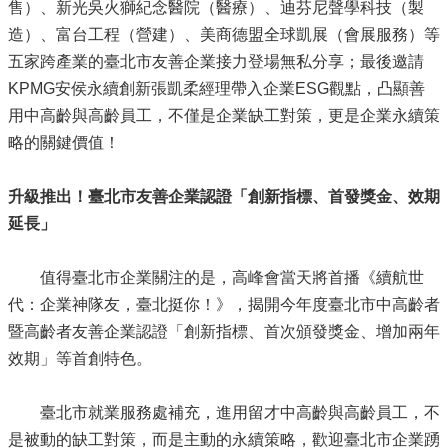
售）、新光吳火獅紀念醫院（醫療）、迪芬尼聲學科技（製
造）、富台工程（營建）、美商德盟全球凱展（會展服務）等
五家跨產業的臺北市友善企業接力登場無私分享；最後邀請
KPMG安侯永續創新張凱柔經理帶入企業ESG觀點，凸顯善
用中高齡與高齡員工，不僅是企業缺工對策，更是企業永續策
略的關鍵價值！
升級推出！臺北市友善企業認證「創新指標、首發獎金、效期
延長」
值得臺北市企業關注的是，高峰會當天將首播《續航世
代：企業神隊友，臺北挺你！》，揭開今年度臺北市中高齡者
暨高齡者友善企業認證「創新指標、首次頒發獎金、增加兩年
效期」等首創特色。
臺北市就業服務處補充，進用留才中高齡與高齡員工，不
是被動的缺工對策，而是主動的永續策略，歡迎臺北市企業踴