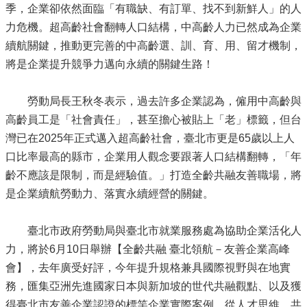
季，企業卻依然面臨「有職缺、有訂單、找不到新鮮人」的人
力危機。超高齡社會翻轉人口結構，中高齡人力已然成為企業
續航關鍵，推動更完善的中高齡選、訓、育、用、留才機制，
將是企業提升競爭力邁向永續的關鍵生路！
勞動局長王秋冬表示，過去許多企業認為，僱用中高齡與
高齡員工是「社會責任」，甚至擔心被貼上「老」標籤，但台
灣已在2025年正式邁入超高齡社會，臺北市更是65歲以上人
口比率最高的縣市，企業用人觀念要跟著人口結構翻轉，「年
齡不應該是限制，而是經驗值。」打造全齡共融友善職場，將
是企業續航勞動力、落實永續經營的關鍵。
臺北市政府勞動局與臺北市就業服務處為協助企業活化人
力，將於6月10日舉辦【全齡共融 臺北領航－友善企業高峰
會】，去年廣受好評，今年提升規格兼具國際視野與在地實
務，匯集亞洲先進國家日本與新加坡的世代共融觀點、以及獲
得臺北市友善企業認證的標竿企業實際案例，從人才思維、共