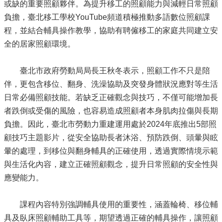
或缺的重要照顧夥伴。為提升移工的照顧能力與減輕日常照顧
負擔，臺北移工學校YouTube頻道積極推動多語數位照顧課
程，並結合輔具操作教學，協助有聘僱移工的家庭共同建立安
全的居家照顧環境。
臺北市政府勞動局局長王秋冬表示，照顧工作不只是陪
伴，更包含移位、翻身、洗澡協助及突發身體狀況應對等生活
日常必備照顧技能。若缺乏正確觀念與技巧，不僅可能增加長
者跌倒或受傷的風險，也容易造成照顧者本身肌肉拉傷與長期
負擔。因此，臺北市勞動力重建運用處於2024年底推出5部照
顧技巧主題影片，從安全協助長者沐浴、預防跌倒、頭暈與眩
暈的處理，到移位與翻身輔具的正確使用，透過實際情境示範
與生活化內容，建立正確照顧觀念，提升日常照顧的安全性與
應變能力。
課程內容特別強調輔具使用的重要性，涵蓋輪椅、移位輔
具及臥床照顧輔助工具等，期望透過正確的輔具操作，讓照顧