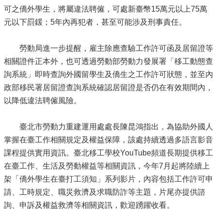
可之僑外學生，將屬違法聘僱，可處新臺幣15萬元以上75萬
元以下罰鍰；5年內再犯者，甚至可能涉及刑事責任。
勞動局進一步提醒，雇主除應查驗工作許可函及居留證等
相關證件正本外，也可透過勞動部勞動力發展署「移工動態查
詢系統」即時查詢外國留學生及僑生之工作許可狀態，並至內
政部移民署居留證查詢系統確認居留證是否仍在有效期間內，
以降低違法聘僱風險。
臺北市勞動力重建運用處處長陳昆鴻指出，為協助外國人
掌握在臺工作相關規定及權益保障，該處持續透過多語言影音
課程提供實用資訊。臺北移工學校YouTube頻道長期提供移工
在臺工作、生活及勞動權益等相關資訊，今年7月起將陸續上
架「僑外學生在臺打工須知」系列影片，內容包括工作許可申
請、工時規定、職災救濟及求職防詐等主題，片尾亦提供諮
詢、申訴及權益救濟等相關資訊，歡迎踴躍收看。