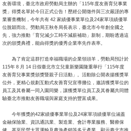
友善環境，臺北市政府勞動局主辦的「115年度友善育兒事業
獎」得獎名單於今日正式公告！歷經公開徵件與三次嚴謹的專
業審查機制，今年共有 42 家績優事業單位及24家單項績優單
位脫穎而出。勞動局王秋冬局長表示，臺北市今年創全國之
先，強力推動「育兒減少工時不減薪補助」新制，期盼透過這
次的頒獎典禮，能由得獎的優秀企業率先作表率。
為了肯定這群打造幸福職場的企業領頭羊，勞動局預計於
115年 8 月 14 日假臺北市立兒童新樂園隆重舉行「115年度
友善育兒事業獎頒獎暨親子日活動」。活動除公開表揚獲獎單
位外，更精心規劃互動式友善育兒宣導攤位，邀請獲獎單位的
員工及其眷屬一同入園同樂，讓獲獎單位員工及其眷屬共同體
驗臺北市推動友善職場與家庭支持的豐富成果。
今年獲獎的42家績優事業單位及24家單項績優單位涵蓋
金融保險業、資訊通訊業、製造業、會計專業服務、醫療保
健、甚至民營大眾運輸及農漁產銷等多元產業，顯示臺北市推