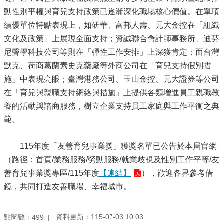
動性別平權與育兒支持政策已逐漸深化職場核心價值。在單項
績優單位特點表現上，如研華、富邦人壽、元大金控在「組織
文化及政策」上展現全面支持；資誠聯合會計師事務所、迪芬
尼聲學科技公司等則在「彈性工作安排」上深獲肯定；而台灣
默克、荷商葛蘭素史克藥廠等外商公司在「育兒支持假別措
施」中表現亮眼；臺灣港務公司、玉山金控、元大證券等公司
在「育兒與親職支持網絡與措施」上提供各類增進員工親職教
養的活動與諮商服務，樹立企業支持員工家庭與工作平衡之典
範。
115年度「友善育兒事業獎」獲獎名單已公告於本局官網
（路徑：首頁/業務服務/勞動服務/就業歧視及性別工作平等/友
善育兒事業獎專區/115年度
【連結】
），歡迎各界參考借
鏡，共同打造友善職場、幸福城市。
點閱數：
資料更新：115-07-03 10:03
499