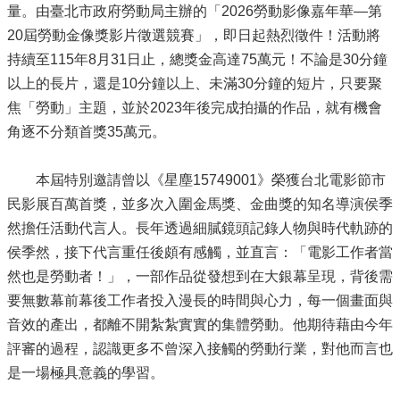
量。由臺北市政府勞動局主辦的「2026勞動影像嘉年華—第
20屆勞動金像獎影片徵選競賽」，即日起熱烈徵件！活動將
持續至115年8月31日止，總獎金高達75萬元！不論是30分鐘
以上的長片，還是10分鐘以上、未滿30分鐘的短片，只要聚
焦「勞動」主題，並於2023年後完成拍攝的作品，就有機會
角逐不分類首獎35萬元。
本屆特別邀請曾以《星塵15749001》榮獲台北電影節市
民影展百萬首獎，並多次入圍金馬獎、金曲獎的知名導演侯季
然擔任活動代言人。長年透過細膩鏡頭記錄人物與時代軌跡的
侯季然，接下代言重任後頗有感觸，並直言：「電影工作者當
然也是勞動者！」，一部作品從發想到在大銀幕呈現，背後需
要無數幕前幕後工作者投入漫長的時間與心力，每一個畫面與
音效的產出，都離不開紮紮實實的集體勞動。他期待藉由今年
評審的過程，認識更多不曾深入接觸的勞動行業，對他而言也
是一場極具意義的學習。