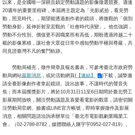
以來，是全國唯一深耕且鎖定勞動議題的影像徵選競賽。適逢
20週年的重要里程碑，本屆將主題定為「光影貳拾，看見勞
動，照見時代」，期望能透過創作者的鏡頭，將微觀的「個別
勞動身影」延伸折射至宏觀的「社會時代演變」。他也強調，
勞動不分性別、價值更不因職業而有高低，期盼透過跨越二十
載的影像累積，讓社會大眾從日常中感知勞動平權與尊嚴，共
同見證臺灣不凡的奮鬥軌跡。
勞動局補充，徵件簡章及報名書表，可參考臺北市政府勞
動局網站
最新消息
，或於活動網頁(
【連結】
)下載，誠摯邀
請全臺影像創作者拿起鏡頭、說出故事，不讓時代的聲音失
焦；而本屆獲獎影片，將於10月31日11至6日期間於臺北勞工
影展期間放映，關注勞動議題及喜愛看電影的觀眾，請密切關
注勞動局官網、臉書或LINE官方帳號，即時掌握徵件及影展
消息，相關問題請洽詢承辦單位「臺北市電影戲劇業職業工
會」（02-2788-8782，媒體聯絡人陳宇宇0952-027-819）。