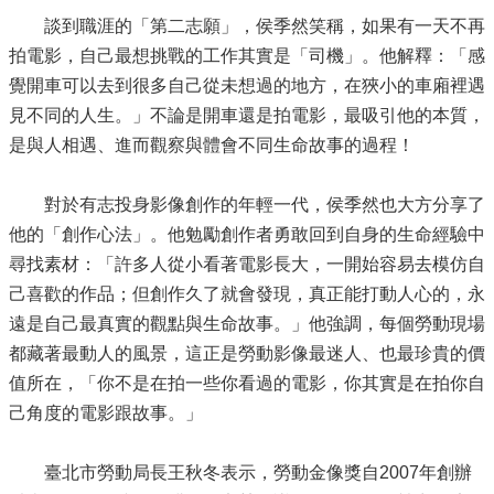
談到職涯的「第二志願」，侯季然笑稱，如果有一天不再
拍電影，自己最想挑戰的工作其實是「司機」。他解釋：「感
覺開車可以去到很多自己從未想過的地方，在狹小的車廂裡遇
見不同的人生。」不論是開車還是拍電影，最吸引他的本質，
是與人相遇、進而觀察與體會不同生命故事的過程！
對於有志投身影像創作的年輕一代，侯季然也大方分享了
他的「創作心法」。他勉勵創作者勇敢回到自身的生命經驗中
尋找素材：「許多人從小看著電影長大，一開始容易去模仿自
己喜歡的作品；但創作久了就會發現，真正能打動人心的，永
遠是自己最真實的觀點與生命故事。」他強調，每個勞動現場
都藏著最動人的風景，這正是勞動影像最迷人、也最珍貴的價
值所在，「你不是在拍一些你看過的電影，你其實是在拍你自
己角度的電影跟故事。」
臺北市勞動局長王秋冬表示，勞動金像獎自2007年創辦