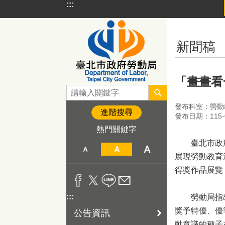
:::
跳到主要內容區塊
:::
新聞稿
「畫畫看
發布科室：勞動
進階搜尋
發布日期：115-0
熱門關鍵字
臺北市政府勞
展現勞動教育
得獎作品展覽
:::
勞動局指出，
獎予特優、優
公告資訊
動意識的種子