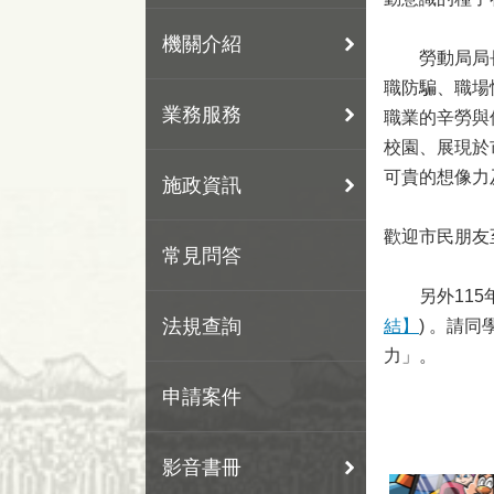
機關介紹
勞動局局長王
職防騙、職場
業務服務
職業的辛勞與
校園、展現於
可貴的想像力
施政資訊
歡迎市民朋友
常見問答
另外115年
法規查詢
結】
) 。請
力」。
申請案件
影音書冊