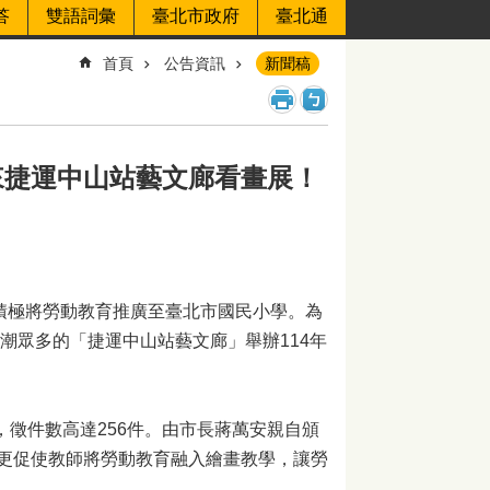
答
雙語詞彙
臺北市政府
臺北通
首頁
公告資訊
新聞稿
來捷運中山站藝文廊看畫展！
積極將勞動教育推廣至臺北市國民小學。為
潮眾多的「捷運中山站藝文廊」舉辦114年
徵件數高達256件。由市長蔣萬安親自頒
更促使教師將勞動教育融入繪畫教學，讓勞