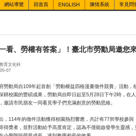
網站導覽
回首頁
陳情系統
常見問
ENGLISH
一看、勞權有答案」！臺北市勞動局邀您
教育文化科
5-07
動局自109年起首創「勞動權益四格漫畫徵件競賽」活動，
深耕校園的豐碩成果，勞動局自即日起至5月28日下午2時，在人
，邀請市民朋友一同看見學子們充滿創意的勞動思維。
114年的徵件活動獲得校園熱烈響應，共計有77所學校參與，
等得獎者，並對活動給予高度肯定，認為不僅能啟發學生靈感，
在小學階段萌芽成長，達到教學相長的效果。