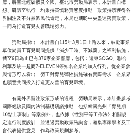
應，將臺北經驗擴及全國。臺北市勞動局表示，本計畫自構
想、研議至執行，均秉持審慎務實態度推動，政策持續獲得各
界關注及不分黨派民代肯定，本局也期盼中央盡速落實政策，
一同為打造育兒友善職場努力。
勞動局指出，本計畫自115年3月1日上路以來，鼓勵事業
單位於員工育兒期間提供「減少工時、不減薪」之福利措施，
截至9日為止已有376家企業響應，包括：遠東SOGO、聯合
利華及統一超商7-ELEVEN等知名企業均加入行列。從企業參
與情形可以看出，勞工對育兒彈性措施確有實際需求，企業界
也願意共同投入打造更友善的育兒環境。
有關外界關注政策形成的過程，勞動局表示，本計畫參考
國際經驗及國內法制基礎研議推動，包括韓國光州「育兒期
10點上班制」等案例外，也依據《性別平等工作法》相關規
定進行制度設計，並透過勞動政策諮詢會，邀集專家學者及工
會代表提供意見，作為政策規劃參考。