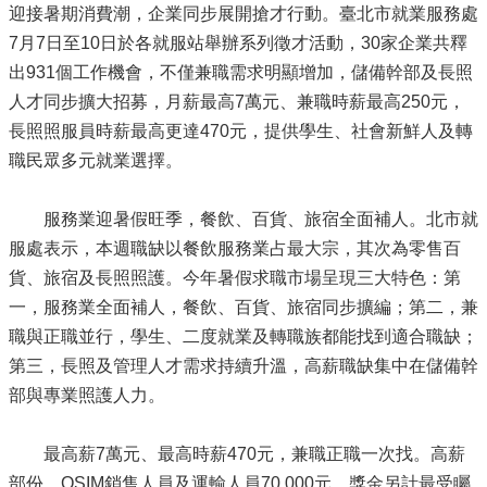
迎接暑期消費潮，企業同步展開搶才行動。臺北市就業服務處
7月7日至10日於各就服站舉辦系列徵才活動，30家企業共釋
出931個工作機會，不僅兼職需求明顯增加，儲備幹部及長照
人才同步擴大招募，月薪最高7萬元、兼職時薪最高250元，
長照照服員時薪最高更達470元，提供學生、社會新鮮人及轉
職民眾多元就業選擇。
服務業迎暑假旺季，餐飲、百貨、旅宿全面補人。北市就
服處表示，本週職缺以餐飲服務業占最大宗，其次為零售百
貨、旅宿及長照照護。今年暑假求職市場呈現三大特色：第
一，服務業全面補人，餐飲、百貨、旅宿同步擴編；第二，兼
職與正職並行，學生、二度就業及轉職族都能找到適合職缺；
第三，長照及管理人才需求持續升溫，高薪職缺集中在儲備幹
部與專業照護人力。
最高薪7萬元、最高時薪470元，兼職正職一次找。高薪
部份，OSIM銷售人員及運輸人員70,000元，獎金另計最受矚