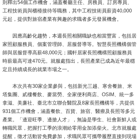
則釋出54個工作機會，涵蓋餐廳主任、房務員、訂房專員、
工程技術員與櫃檯接待等職務，其中工程技術員薪資40,000
元起，提供對旅宿產業有興趣的求職者多元發展機會。
因應高齡化趨勢，本週長照相關職缺也相當豐富，包括居
家照顧服務員、個案管理師、居服督導等。智慧長照機構個管
師與居服督導高薪48,000元；國軒居家長照機構照顧服務員
時薪最高可達470元。就服處指出，長照產業已成為近年最穩
定且持續成長的就業市場之一。
本次共有30家企業參與，包括新光三越、寒舍餐旅、米
塔集團、貳樓餐飲、麥當勞、全家便利商店、OSIM、統一多
拿滋、美廉社、臺北市立聯合醫院及8家長照機構等，共提供
931個工作機會，涵蓋餐飲、百貨、旅宿、醫療及長照等多元
產業。「邊迎旺季、邊搶人才」，無論是學生、社會新鮮人或
轉職民眾，把握打工季的浪潮給零用金加添柴火。北市就服處
提醒，徵才活動皆免費參加，求職民眾可攜帶履歷直接到現場