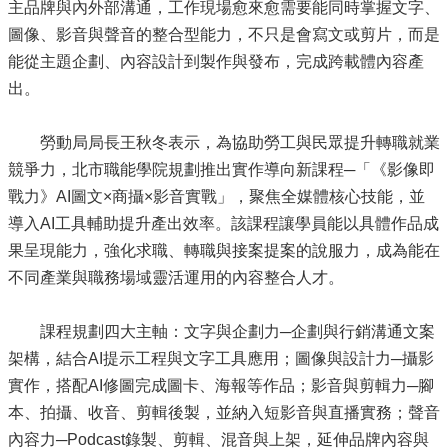
主品牌與內外部溝通，工作現場愈來愈需要能同時掌握文字、
圖像、影音與聲音的整合型能力，不只是會寫文或剪片，而是
能從主題企劃、內容設計到製作與發布，完成跨載體內容產
出。
勞動局局長王秋冬表示，為協助勞工與民眾提升轉職就業
競爭力，北市職能學院規劃推出實作導向新課程─「《影像即
戰力》AI圖文×商攝×影音實戰」，聚焦全媒體核心技能，並
導入AI工具輔助提升產出效率。該課程讓學員能以具體作品成
果呈現能力，強化求職、轉職與接案提案的說服力，成為能在
不同產業與職務場域靈活運用的內容整合人才。
課程規劃四大主軸：文字與企劃力─企劃與行銷溝通文案
架構，結合AI提示工程與文字工具應用；圖像與設計力─攝影
實作，搭配AI修圖完成圖卡、海報等作品；影音與剪輯力─腳
本、拍攝、收音、剪輯後製，並納入短影音與直播實務；聲音
內容力─Podcast錄製、剪輯、混音與上架，延伸品牌內容與