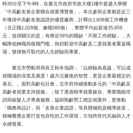
時30分至下午4時，在臺北市政府市政大樓1樓中庭盛大舉辦
「中高齡友善企業聯合就業博覽會」。本次參與企業都是近三
年獲得中高齡友善認證的優質廠商，計釋出1,608個工作機會
（含正職1,028個、兼職580個），整體平均起薪達35,859
元，值得關注的是，有將近56%的職缺「不限工作經驗」，大
幅降低轉職與復職門檻，熱切歡迎中高齡及二度就業者重返職
場，發揮無可取代的人生經驗與專業。
臺北市勞動局局長王秋冬強調：「以經驗為底蘊，可以成
就職場的深度及廣度！歲月沉澱後的智慧，更是企業最穩定的
基石。」面對高齡化社會，北市府持續推動多元的「中高齡及
高齡者就業支持措施」；除了透過精準就業媒合、專業職能培
訓與銀髮人才專責服務，協助熟齡勞工穩定就業外，更推動
「職務再設計」與「友善企業認證」等具體補助及輔導政策，
積極響應企業打造包容性的工作環境，引領跨世代共融與人才
永續發展。