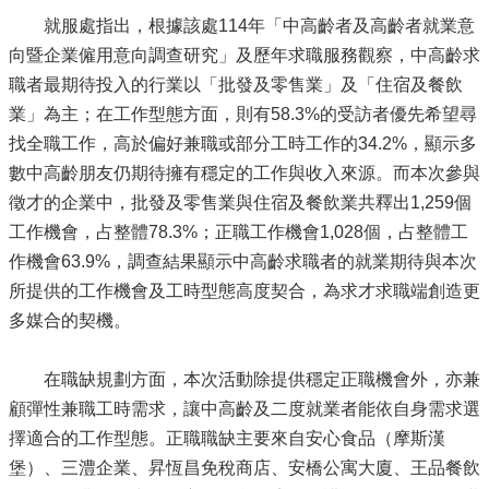
就服處指出，根據該處114年「中高齡者及高齡者就業意
向暨企業僱用意向調查研究」及歷年求職服務觀察，中高齡求
職者最期待投入的行業以「批發及零售業」及「住宿及餐飲
業」為主；在工作型態方面，則有58.3%的受訪者優先希望尋
找全職工作，高於偏好兼職或部分工時工作的34.2%，顯示多
數中高齡朋友仍期待擁有穩定的工作與收入來源。而本次參與
徵才的企業中，批發及零售業與住宿及餐飲業共釋出1,259個
工作機會，占整體78.3%；正職工作機會1,028個，占整體工
作機會63.9%，調查結果顯示中高齡求職者的就業期待與本次
所提供的工作機會及工時型態高度契合，為求才求職端創造更
多媒合的契機。
在職缺規劃方面，本次活動除提供穩定正職機會外，亦兼
顧彈性兼職工時需求，讓中高齡及二度就業者能依自身需求選
擇適合的工作型態。正職職缺主要來自安心食品（摩斯漢
堡）、三澧企業、昇恆昌免稅商店、安橋公寓大廈、王品餐飲