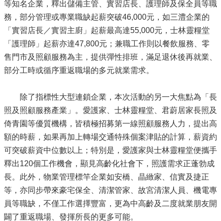
等知名企業，釋出儲備主管、實習店長、護理師及保全員等職
務，部分管理或專業職缺起薪突破46,000元，如三澧企業的
「實習店長／實習主廚」起薪最高達55,000元，士林靈糧堂
「護理師」起薪亦達47,800元；兼職工作則以餐飲服務、零
售門市及照顧服務為主，提供彈性排班，滿足退休後再就業、
部分工時或循序重返職場的多元就業需求。
除了指標性大型連鎖企業，本次活動的另一大焦點為「長
照及照顧服務產業」。愛護家、士林靈糧堂、君蔚居家長照及
倚青園等優質機構，皆積極招募第一線照顧服務人力，提出高
額的時薪，如果再加上轉場交通特殊個案津貼的計算，薪資約
可突破薪資中位數以上；特別是，愛護家與士林靈糧堂便攜手
釋出120個工作機會，顯見高齡化社會下，照護需求正蓬勃成
長。此外，物業管理標竿企業如安橋、晶緻家、信實及捷正
等，亦同步帶來豪宅保全、清潔管家、故宮清潔人員、機電專
員等職缺，不僅工作選擇豐富，更為中高齡及二度就業朋友開
闢了重返職場、發揮所長的更多可能。