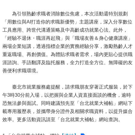
為引領熟齡求職者消除數位焦慮，本次活動還特別規劃
「用數位與AI打造你的求職新優勢」主題講座，深入分享數位
工具應用、跨世代溝通策略及中高齡成功就業心法。此外，
「經驗不退休・職涯再起飛」與「職場友善＆身心健康講座」
兩場企業短講，透過指標企業的實務經驗分享，激勵熟齡人才
重返職場、再創價值。為體貼求職者需求，場內更貼心提供職
涯諮詢、手語翻譯及臨托服務，全力打造全方位、無障礙的友
善便利求職環境。
臺北市就業服務處提醒，請求職朋友穿著正式服裝，於下
午3時30分前入場，以把握與企業人資直接面談的機會，逾時
恐無法參與面試。同時建議預先至「台北就業大補帖」網站下
載專用履歷表，並攜帶身分證件及相關求職資料，以提升媒合
效率。更多活動資訊請至「台北就業大補帖」網站查詢。