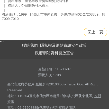
資料維護：臺北市政府勞動局勞資關係科
聯絡人：勞資關係科承辦人
聯絡電話：1999「限臺北巿境內直撥，外縣巿請撥02-27208889」轉
7009-7010
回上一頁
:::
聯絡我們
隱私權及網站資訊安全政策
政府網站資料開放宣告
更新日期
115-08-07
瀏覽人次
708
臺北市政府勞動局 版權所有2019®Bola Taipei Gov. All Right
Reserved.
地址：110204臺北市信義區市府路1號5樓(北區及東北區)
交通
資訊
電話：02-27208889(代表號)
各科室聯絡電話