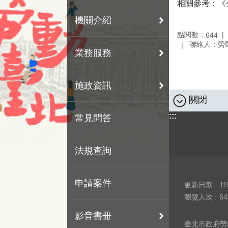
相關參考：《
機關介紹
點閱數：
644
聯絡人：勞
業務服務
施政資訊
關閉
:::
常見問答
法規查詢
申請案件
更新日期
11
瀏覽人次
64
影音書冊
臺北市政府勞動局 版