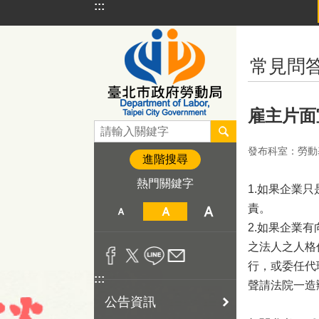
:::
跳到主要內容區塊
:::
常見問
雇主片面
發布科室：勞動
進階搜尋
熱門關鍵字
1.如果企業
責。
2.如果企業
之法人之人格
行，或委任代
:::
聲請法院一造
公告資訊