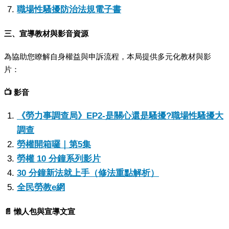
職場性騷擾防治法規電子書
三、宣導教材與影音資源
為協助您瞭解自身權益與申訴流程，本局提供多元化教材與影
片：
📺
影音
《勞力事調查局》EP2-
是關心還是騷擾?
職場性騷擾大
調查
勞權開箱囉｜第5
集
勞權 10
分鐘系列影片
30
分鐘新法就上手（修法重點解析）
全民勞教e網
📄
懶人包與宣導文宣