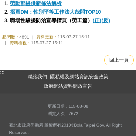
勞動部提供新修法解析
摺頁
DM
：性別平等工作法大哉問
TOP10
職場性騷擾防治宣導摺頁（勞工篇）
(
正
)
(
反
)
點閱數：
資料更新：
115-07-27 15:11
4891
資料檢視：
115-07-27 15:11
回上一頁
:::
聯絡我們
隱私權及網站資訊安全政策
政府網站資料開放宣告
更新日期
115-08-08
瀏覽人次
7672
臺北市政府勞動局 版權所有2019®Bola Taipei Gov. All Right
Reserved.