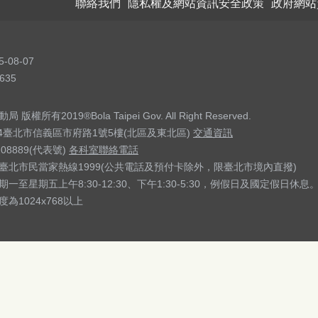
聯絡我們
隱私權及網站資訊安全政策
政府網站
5-08-07
635
權所有2019®Bola Taipei Gov. All Right Reserved.
04臺北市信義區市府路1號5樓(北區及東北區)
交通資訊
208889(代表號)
各科室聯絡電話
臺北市民當家熱線1999(公共電話及預付卡除外，限臺北市境內直撥)
一至星期五上午8:30-12:30、下午1:30-5:30，例假日及國定假日休息
為1024x768以上