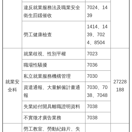
違反就業服務法及職業安全
7024、14
衛生罰鍰催收
39
1414、14
勞工健康檢查
39、702
4、8504
就業歧視、性別平權
7023
職場性騷擾
7036
私立就業服務機構管理
7030
就業安
27228
資遣通報、大量解僱計畫通
7030、70
全科
188
報
38、7048
失業給付開具離職證明資料
7038
不實徵才廣告業務
7038
勞工教室、勞動紀錄片、失