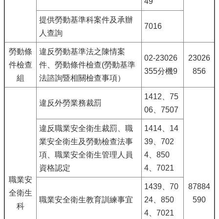
49
提供勞動基準科案件及承辦
7016
人查詢
勞動條
違反勞動基準法之陳情案
02-23026
23026
件檢查
件、勞動條件檢查(勞動基準
355分機9
856
組
法諮詢暨相關檢查事項）
1412、75
違反外勞業務裁罰
06、7507
違反職業安全衛生裁罰、職
1414、14
業安全衛生及勞動檢查法事
39、702
項、職業安全衛生管理人員
4、850
資格認定
4、7021
職業安
1439、70
87884
全衛生
職業安全衛生教育訓練事宜
24、850
590
科
4、7021