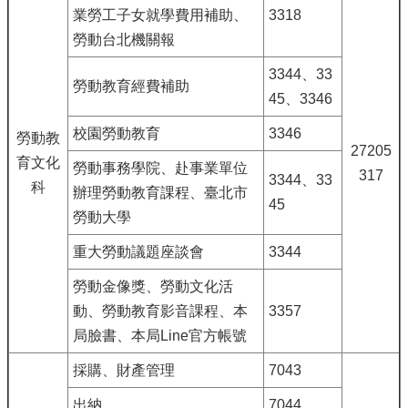
業勞工子女就學費用補助、
3318
勞動台北機關報
3344、33
勞動教育經費補助
45、3346
校園勞動教育
3346
勞動教
27205
育文化
勞動事務學院、赴事業單位
317
3344、33
科
辦理勞動教育課程、臺北市
45
勞動大學
重大勞動議題座談會
3344
勞動金像獎、勞動文化活
動、勞動教育影音課程、本
3357
局臉書、本局Line官方帳號
採購、財產管理
7043
出納
7044