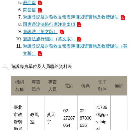
裁罰篇
問答篇
遊說登記及財務收支報表簿冊閱覽實施及收費辦法
因應遊說法施行應注意事項
遊說法（英文版）
遊說法施行細則（英文版）
遊說登記及財務收支報表簿冊閱覽實施及收費辦法（英
文版）
二、遊說專責單位及人員聯絡資料表
機關
專責
專責
電子
電話
傳真
備註
名稱
單位
人員
郵件
臺北
r1786
02-
02-
市政
政風
黃天
0@go
27287
87800
府勞
室
宇
v.taip
054
636
動局
ei