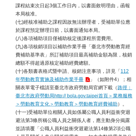
課程結束次日起3個工作日內，以書面敘明理由，函報
本局核准。
(七)經核准補助之課程因故無法辦理者，受補助單位應
於課程預定辦理日前，以書面通知本局。
(八)各項補助項目僅補助核定後課程所需費用。
(九)各項核銷項目以補助作業手冊「臺北市勞動教育經
費補助基準表」所訂補助項目最高補助金額為限，核銷
總額不得超過原核定補助經費總額。
(十)各類書表格式暨申請、核銷注意事項，詳見「
112
年勞動教育實施及補助作業手冊
」（如附件4）；相
關表單電子檔請至臺北市政府勞動局官網下載（
路徑：
臺北市政府勞動局http:// bola.gov.taipei首頁＞業務服務
＞勞動教育文化＞勞動教育＞勞動教育經費補助
）。
(十一)受補助單位相關人員如係屬公職人員利益衝突迴
避法第3條所稱公職人員之關係人者，應主動身分揭露
並請填覆「公職人員利益衝突迴避法第14條第2項公職