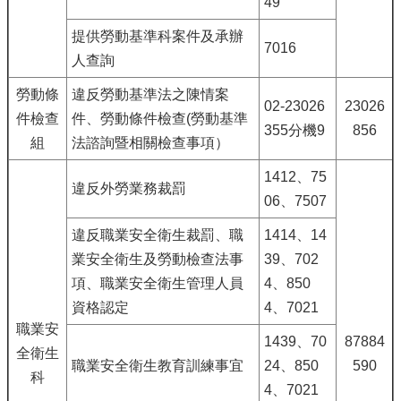
49
提供勞動基準科案件及承辦
7016
人查詢
勞動條
違反勞動基準法之陳情案
02-23026
23026
件檢查
件、勞動條件檢查(勞動基準
355分機9
856
組
法諮詢暨相關檢查事項）
1412、75
違反外勞業務裁罰
06、7507
違反職業安全衛生裁罰、職
1414、14
業安全衛生及勞動檢查法事
39、702
項、職業安全衛生管理人員
4、850
資格認定
4、7021
職業安
1439、70
87884
全衛生
職業安全衛生教育訓練事宜
24、850
590
科
4、7021