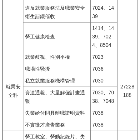
違反就業服務法及職業安全
7024、14
衛生罰鍰催收
39
1414、14
勞工健康檢查
39、702
4、8504
就業歧視、性別平權
7023
職場性騷擾
7036
私立就業服務機構管理
7030
就業安
27228
資遣通報、大量解僱計畫通
7030、70
全科
188
報
38、7048
失業給付開具離職證明資料
7038
不實徵才廣告業務
7038
勞工教室、勞動紀錄片、失