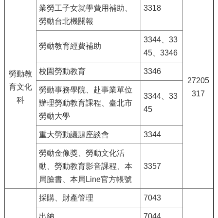
業勞工子女就學費用補助、
3318
勞動台北機關報
3344、33
勞動教育經費補助
45、3346
校園勞動教育
3346
勞動教
27205
育文化
勞動事務學院、赴事業單位
317
3344、33
科
辦理勞動教育課程、臺北市
45
勞動大學
重大勞動議題座談會
3344
勞動金像獎、勞動文化活
動、勞動教育影音課程、本
3357
局臉書、本局Line官方帳號
採購、財產管理
7043
出納
7044