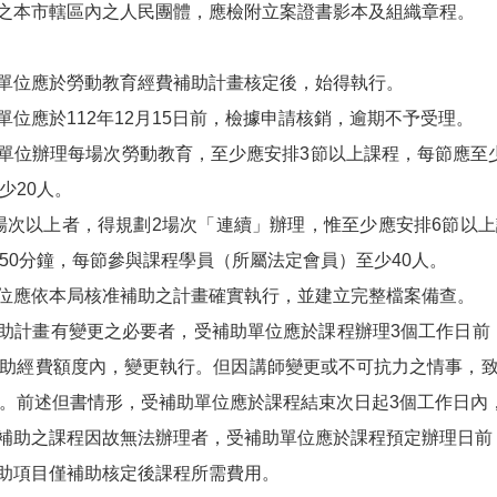
類之本市轄區內之人民團體，應檢附立案證書影本及組織章程。
助單位應於勞動教育經費補助計畫核定後，始得執行。
助單位應於112年12月15日前，檢據申請核銷，逾期不予受理。
助單位辦理每場次勞動教育，至少應安排3節以上課程，每節應至
少20人。
2場次以上者，得規劃2場次「連續」辦理，惟至少應安排6節以
50分鐘，每節參與課程學員（所屬法定會員）至少40人。
單位應依本局核准補助之計畫確實執行，並建立完整檔案備查。
准補助計畫有變更之必要者，受補助單位應於課程辦理3個工作日
助經費額度內，變更執行。但因講師變更或不可抗力之情事，致
。前述但書情形，受補助單位應於課程結束次日起3個工作日內
准補助之課程因故無法辦理者，受補助單位應於課程預定辦理日
補助項目僅補助核定後課程所需費用。