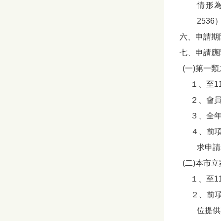
情形為
2536
六、申請期限
七、申請應
(一)第一
１、至11
２、會員
３、全年
４、前項
求申請
(二)本市
１、至11
２、前項
位提供