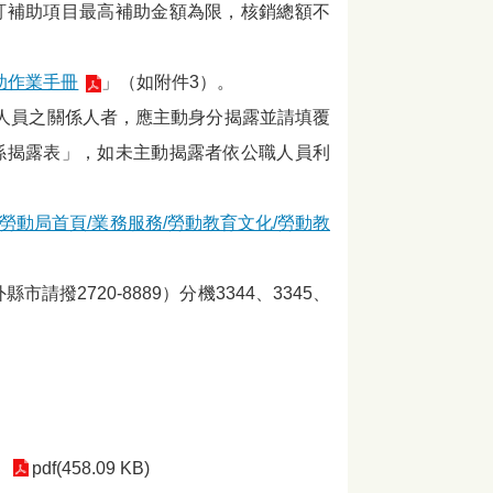
訂補助項目最高補助金額為限，核銷總額不
助作業手冊
」（如附件3）。
職人員之關係人者，應主動身分揭露並請填覆
係揭露表」，如未主動揭露者依公職人員利
勞動局首頁/業務服務/勞動教育文化/勞動教
撥2720-8889）分機3344、3345、
pdf(458.09 KB)