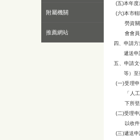
(五)本年
附屬機關
(六)本
勞資關
推薦網站
會會員
四、申請方式
遞送申
五、申請文
等）至
(一)受
「人工
下所登
(二)受理
以收件
(三)遞送