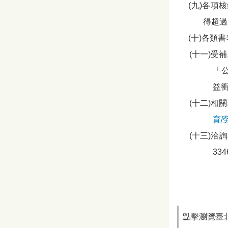
(九)各
得超過
(十)各類
(十一)
「
益衝
(十二)
育/
(十三)洽
33
點擊瀏覽臺北