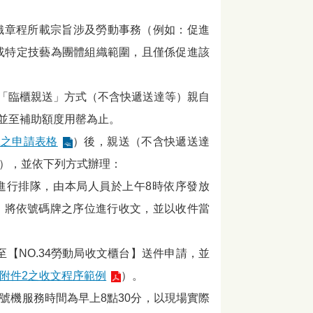
織章程所載宗旨涉及勞動事務（例如：促進
或特定技藝為團體組織範圍，且僅係促進該
「臨櫃親送」方式（不含快遞送達等）親自
並至補助額度用罄為止。
1之申請表格
）後，親送（不含快遞送達
區），並依下列方式辦理：
序進行排隊，由本局人員於上午8時依序發放
台】將依號碼牌之序位進行收文，並以收件當
至【NO.34勞動局收文櫃台】送件申請，並
附件2之收文程序範例
）。
號機服務時間為早上8點30分，以現場實際