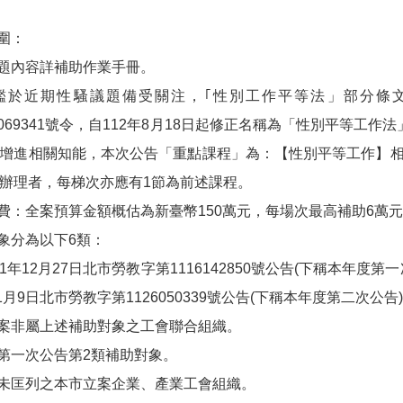
圍：
主題內容詳補助作業手冊。
有鑑於近期性騷議題備受關注，｢性別工作平等法」部分條文
00069341號令，自112年8月18日起修正名稱為「性別平等工
增進相關知能，本次公告「重點課程」為：【性別平等工作】相
辦理者，每梯次亦應有1節為前述課程。
：全案預算金額概估為新臺幣150萬元，每場次最高補助6萬
象分為以下6類：
111年12月27日北市勞教字第1116142850號公告(下稱本年
年1月9日北市勞教字第1126050339號公告(下稱本年度第二次
立案非屬上述補助對象之工會聯合組織。
度第一次公告第2類補助對象。
度未匡列之本市立案企業、產業工會組織。