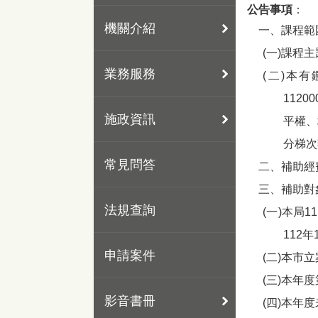
公告事項
：
機關介紹
一、課程範
(一)課程
業務服務
(二)本
112
施政資訊
平權、
分梯次
常見問答
二、補助經費
三、補助對
法規查詢
(一)本局
112
申請案件
(二)本市
(三)本年
影音書冊
(四)本年