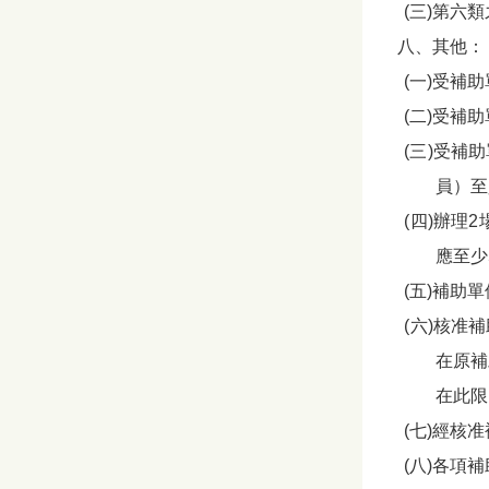
(三)第六
八、其他：
(一)受補
(二)受補
(三)受補
員）至
(四)辦理
應至少
(五)補助
(六)核
在原補
在此限
(七)經核
(八)各項