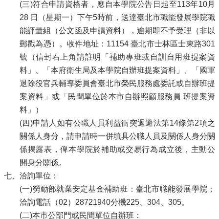
(三)符合申請資格者，應自本學院公告日起至113年10月
28 日（星期一）下午5時前，送達臺北市職能發展學院職
能評量組（公文函及申請資料），逾期即不予受理（非以
郵戳為憑）。收件地址：11154 臺北市士林區士東路301
號（信封右上角請註明「補助專班或自訓自用班提案資
料」、「本府衛生局及本學院自辦班提案資料」、「國軍
退除役官兵輔導委員會臺北市榮民服務處委託或自辦班提
案資料」或「民間單位於本市自辦照顧服務員 班提案資
料」）
(四)申請人如有公職人員利益衝突迴避法第14條第2項之
關係人身分，請申請時一併填具公職人員及關係人身分關
係揭露表，俾本學院於補助或交易行為成立後，主動公
開身分關係。
七、洽詢單位：
(一)勞動部就業安定基金補助班：臺北市職能發展學院；
洽詢電話（02）28721940分機225、304、305。
(二)本市公部門或民間單位自辦班：