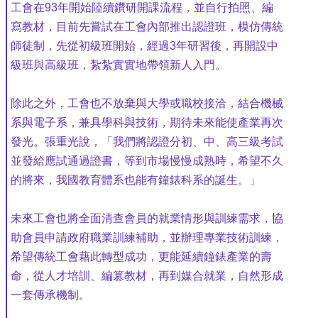
工會在93年開始陸續鑽研開課流程，並自行拍照、編
寫教材，目前先嘗試在工會內部推出認證班，模仿傳統
師徒制，先從初級班開始，經過3年研習後，再開設中
級班與高級班，紮紮實實地帶領新人入門。
除此之外，工會也不放棄與大學或職校接洽，結合機械
系與電子系，兼具學科與技術，期待未來能使產業再次
發光。張重光說，「我們將認證分初、中、高三級考試
並發給應試通過證書，等到市場慢慢成熟時，希望不久
的將來，我國教育體系也能有鐘錶科系的誕生。」
未來工會也將全面清查會員的就業情形與訓練需求，協
助會員申請政府職業訓練補助，並辦理專業技術訓練，
希望傳統工會藉此轉型成功，更能延續鐘錶產業的壽
命，從人才培訓、編篡教材，再到媒合就業，自然形成
一套傳承機制。