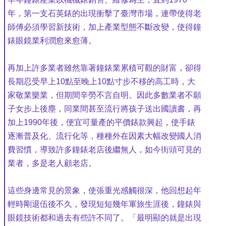
年，第一支石英錶的出現衝擊了臺灣市場，連帶使得老
師傅必須學習新技術，加上產業型態不斷改變，使得鐘
錶眼鏡業利潤愈來愈薄。
再加上許多業者雖然靠著鐘錶業累積可觀的財富，卻得
長期忍受早上10點至晚上10點寸步不移的高工時，大
家敬業樂業，但期間辛勞不言自明。因此多數業者不願
子女步上後塵，同業間甚至流行將孩子送出國讀書，再
加上1990年後，便宜可量產的平價錶款興起，使手錶
逐漸普及化、流行化等，種種外在因素大幅改變國人消
費習慣，導致許多鐘錶老店後繼無人，如今街頭可見的
業者，多是老人顧老店。
這些身邊常見的景象，使張重光感觸很深，他回想起年
輕時剛退伍後不久，發現短短幾年軍旅生涯後，鐘錶與
眼鏡技術都和過去有些許不同了。「最明顯的就是出現