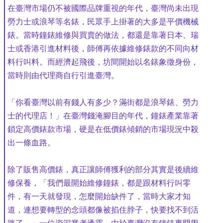
在臺灣市場仍不被國際品牌重視的年代，臺灣尚未出現
勞力士或浪琴等名錶，民眾手上掛著的大多是平價機械
錶。當時鐘錶維修與買賣的做法，都還是靠著日本、瑞
士或香港引進材料後，師傅再依據維修錶款的不同向材
料行叫料。而經濟起飛後，坊間開始以名錶象徵身份，
當時則由代理商自行引進臺灣。
「你看臺灣以前有錢人有多少？滿街都是浪琴錶、勞力
士的代理店！」在臺灣錢淹腳目的年代，鐘錶產業靠著
鎖定高價錶款市場，硬是在低價錶傾銷的市場現況中殺
出一條血路。
除了販售高價錶，真正讓師傅獲利的部分其實是後續維
修保養，「我們最開始維修鐘錶，都是跟材料行叫零
件，有一天就發現，怎麼開始缺件了，當時大家才知
道，連想要轉型的念頭都像被掐住脖子，快要找不到活