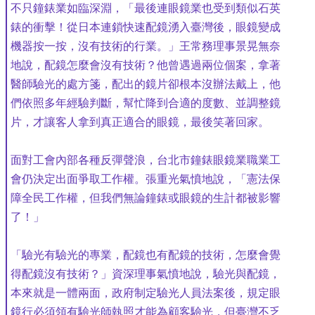
不只鐘錶業如臨深淵，「最後連眼鏡業也受到類似石英
錶的衝擊！從日本連鎖快速配鏡湧入臺灣後，眼鏡變成
機器按一按，沒有技術的行業。」王常務理事景晃無奈
地說，配鏡怎麼會沒有技術？他曾遇過兩位個案，拿著
醫師驗光的處方箋，配出的鏡片卻根本沒辦法戴上，他
們依照多年經驗判斷，幫忙降到合適的度數、並調整鏡
片，才讓客人拿到真正適合的眼鏡，最後笑著回家。
面對工會內部各種反彈聲浪，台北市鐘錶眼鏡業職業工
會仍決定出面爭取工作權。張重光氣憤地說，「憲法保
障全民工作權，但我們無論鐘錶或眼鏡的生計都被影響
了！」
「驗光有驗光的專業，配鏡也有配鏡的技術，怎麼會覺
得配鏡沒有技術？」資深理事氣憤地說，驗光與配鏡，
本來就是一體兩面，政府制定驗光人員法案後，規定眼
鏡行必須領有驗光師執照才能為顧客驗光，但臺灣不乏