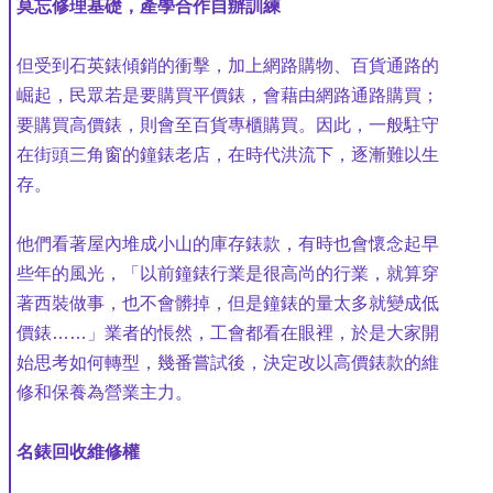
莫忘修理基礎，產學合作自辦訓練
但受到石英錶傾銷的衝擊，加上網路購物、百貨通路的
崛起，民眾若是要購買平價錶，會藉由網路通路購買；
要購買高價錶，則會至百貨專櫃購買。因此，一般駐守
在街頭三角窗的鐘錶老店，在時代洪流下，逐漸難以生
存。
他們看著屋內堆成小山的庫存錶款，有時也會懷念起早
些年的風光，「以前鐘錶行業是很高尚的行業，就算穿
著西裝做事，也不會髒掉，但是鐘錶的量太多就變成低
價錶……」業者的悵然，工會都看在眼裡，於是大家開
始思考如何轉型，幾番嘗試後，決定改以高價錶款的維
修和保養為營業主力。
名錶回收維修權