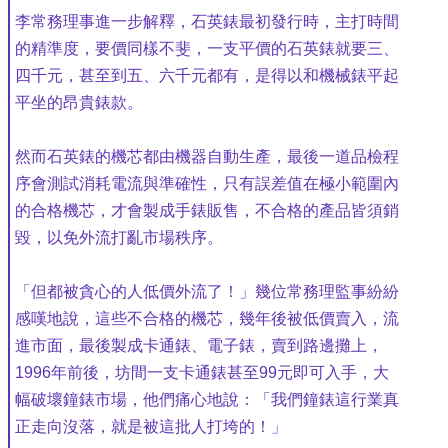
李常務理事進一步解釋，石英錶最初發行時，主打時間
的精準度，要價同樣不斐，一支平價的石英錶就要三、
四千元，甚至到五、六千元都有，是得以和機械錶平起
平坐的昂貴錶款。
然而石英錶的機芯都由機器自動生產，最後一道品檢程
序會測試消耗電流與準確性，只有誤差值在極小範圍內
的合格機芯，才會製成手錶販售，不合格的產品皆須銷
毀，以免外流打亂市場秩序。
「但都被貪心的人低價外流了！」幾位常務理監事紛紛
感嘆地說，這些不合格的機芯，幾年後被低價賣入，流
進市面，最後製成卡通錶、電子錶，賣到路邊攤上，
1996年前後，坊間一支卡通錶甚至99元即可入手，大
幅破壞鐘錶市場，他們痛心地說：「我們鐘錶這行業真
正走向沒落，就是被這批人打垮的！」