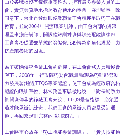
由於各職校沒有鐘錶相關科系，擁有最多專業人員的工
會，責無旁貸地承擔起教育傳承的事業。在理監事一致
同意下，台北市鐘錶眼鏡業職業工會積極爭取勞工在職
教育，並於2004年開辦職業訓練，由工會內部的資深
理監事擔任講師，開設鐘錶訓練班與驗光配鏡訓練班，
工會會務從過去單純的勞健保服務轉為多角化經營，力
抗產業萎縮的困境。
為了破除傳統產業工會的危機，在工會會務人員積極參
與下，2008年，行政院勞委會職訓局(現為勞動部勞動
力發展署)通過TTQS專業認證，使工會成為經政府合格
認證的職訓單位。林常務監事驕傲地說：「對長期致力
於開班傳承的鐘錶工會來說，TTQS是個指標，必須通
過才能承辦訓練班，我們工會的承辦人員都是受訓通
過，再回來規劃完整的職訓課程。」
工會將重心放在「勞工職能專業訓練」、「參與技能檢