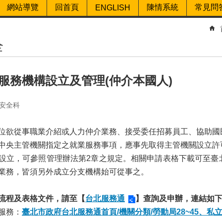
網站導覽
回首頁
陳情系統
常見問
ENGLISH
全
服務機構設立及管理(仲介本國人)
安全科
從事職業介紹或人力仲介業務、接受委任招募員工、協助國
中央主管機關指定之就業服務事項，應事先取得主管機關設立許
設立，可參照管理辦法第2章之規定。相關申請表格下載可至臺
業務，皆須另外成立分支機構始可從事之。
流程及表格文件，請至【
台北服務通
】查詢及申辦，連結如
服務：
臺北市政府台北服務通首頁/機關分類/勞動局28~45、