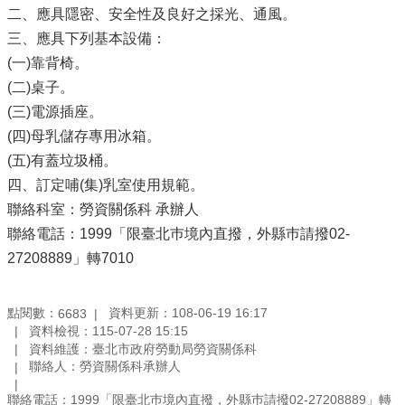
二、應具隱密、安全性及良好之採光、通風。
三、應具下列基本設備：
(一)靠背椅。
(二)桌子。
(三)電源插座。
(四)母乳儲存專用冰箱。
(五)有蓋垃圾桶。
四、訂定哺(集)乳室使用規範。
聯絡科室：勞資關係科 承辦人
聯絡電話：1999「限臺北巿境內直撥，外縣巿請撥02-
27208889」轉7010
點閱數：
資料更新：108-06-19 16:17
6683
資料檢視：115-07-28 15:15
資料維護：臺北市政府勞動局勞資關係科
聯絡人：勞資關係科承辦人
聯絡電話：1999「限臺北巿境內直撥，外縣巿請撥02-27208889」轉