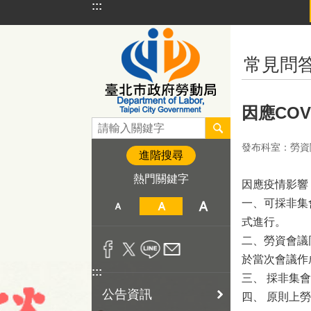
:::
跳到主要內容區塊
:::
常見問
因應CO
發布科室：勞資
進階搜尋
熱門關鍵字
因應疫情影響
一、可採非集
式進行。
二、勞資會議
於當次會議作
:::
三、 採非集
公告資訊
四、 原則上