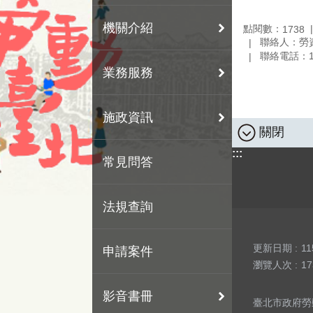
機關介紹
點閱數：
1738
聯絡人：勞
聯絡電話：19
業務服務
施政資訊
關閉
:::
常見問答
法規查詢
更新日期
11
申請案件
瀏覽人次
17
影音書冊
臺北市政府勞動局 版