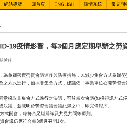
網站導覽
回首頁
陳情系統
常見問
ENGLISH
答
VID-19疫情影響，每3個月應定期舉辦之
關係科
，為兼顧落實勞資會議運作與防疫措施，以減少集會方式舉辦勞
會之方式進行，如採非集會方式，建議依「事業單位召開勞資會
同意採取非集會方式進行之決議，可於當次會議(如採視訊方式)
成決議，並載明於勞資會議會議紀錄之中，即完備程序。
會方式開會，應符合足堪辨識及共見共聞等原則。
勞資會議仍應符合每3個月召開1次。