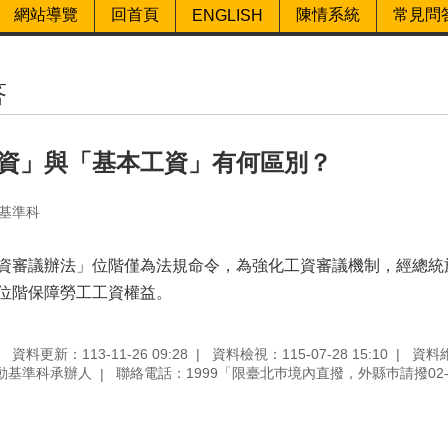
網站導覽
回首頁
陳情系統
常見問
ENGLISH
答
資」與「基本工資」有何區別？
基準科
資審議辦法」位階僅為法規命令，為強化工資審議機制，經總統於1
位階保障勞工工資權益。
資料更新：113-11-26 09:28
資料檢視：115-07-28 15:10
資料
動基準科承辦人
聯絡電話：1999「限臺北巿境內直撥，外縣巿請撥02-27208