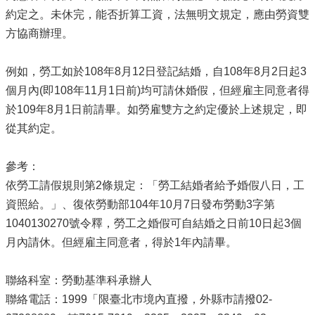
約定之。未休完，能否折算工資，法無明文規定，應由勞資雙
方協商辦理。
例如，勞工如於108年8月12日登記結婚，自108年8月2日起3
個月內(即108年11月1日前)均可請休婚假，但經雇主同意者得
於109年8月1日前請畢。如勞雇雙方之約定優於上述規定，即
從其約定。
參考：
依勞工請假規則第2條規定：「勞工結婚者給予婚假八日，工
資照給。」、復依勞動部104年10月7日發布勞動3字第
1040130270號令釋，勞工之婚假可自結婚之日前10日起3個
月內請休。但經雇主同意者，得於1年內請畢。
聯絡科室：勞動基準科承辦人
聯絡電話：1999「限臺北巿境內直撥，外縣巿請撥02-