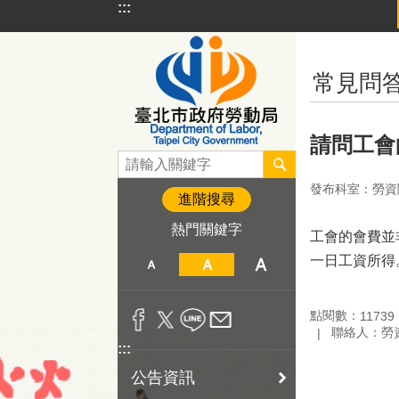
:::
跳到主要內容區塊
:::
常見問
請問工會
發布科室：勞資
進階搜尋
熱門關鍵字
工會的會費並
一日工資所得
點閱數：
11739
聯絡人：勞
:::
公告資訊