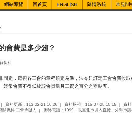
網站導覽
回首頁
陳情系統
常見問
ENGLISH
答
的會費是多少錢？
關係科
非固定，應視各工會的章程規定為準，法令只訂定工會會費收取
。經常會費不得低於該會員當月工資之百分之零點五。
資料更新：113-02-21 16:26
資料檢視：115-07-28 15:15
資料
資關係科 工會承辦人
聯絡電話：1999「限臺北巿境內直撥，外縣巿請撥02-2