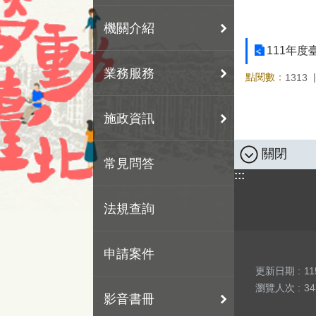
機關介紹
111年
業務服務
點閱數：
1313
施政資訊
關閉
常見問答
:::
法規查詢
申請案件
更新日期
11
瀏覽人次
34
影音書冊