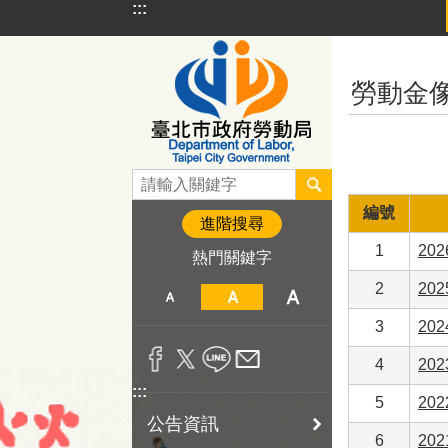
:::
跳到主要內容區塊
:::
勞動金
編號
進階搜尋
1
20
熱門關鍵字
2
20
3
20
4
20
:::
5
20
公告資訊
6
20