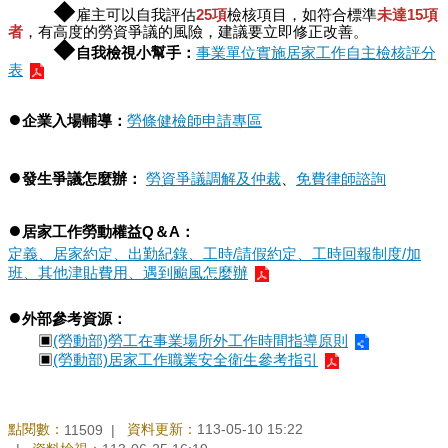
◆
雇主可以自我評估
25項
檢核項目，如符合標準
未達15項
者
，有高度的勞資爭議的風險，建議要立即修正改善。
◆
自我檢視小幫手：
事業單位實施居家工作自主檢核評分
表
●
企業入場輔導：
勞條健檢師申請專區
●
發生爭議怎麼辦：
勞資爭議調解及仲裁
、
免費律師諮詢
●
居家工作勞動權益Q＆A：
定義、居家約定、出勤紀錄、工時/請假約定、工時回報制度/加
班、其他津貼費用、遇到颱風怎麼辦
●
外部參考資源：
▣
(勞動部)勞工在事業場所外工作時間指導原則
▣
(勞動部)居家工作職業安全衛生參考指引
點閱數：
資料更新：
113-05-10 15:22
11509