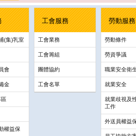
務
工會服務
勞動服務
(集)乳室
工會業務
勞動條件
工會籌組
勞資爭議
員會
團體協約
職業安全衛
備金
工會名單
就業安全
專區
就業歧視及
工作
外送員權益
動權益保