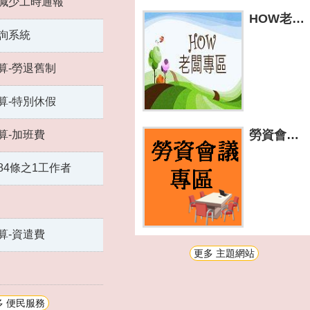
減少工時通報
HOW老闆專區
詢系統
算-勞退舊制
算-特別休假
勞資會議專區
算-加班費
84條之1工作者
算-資遣費
更多 主題網站
多 便民服務