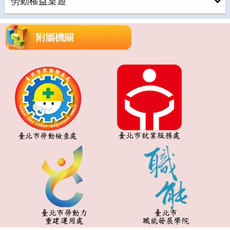
勞動權益桌遊