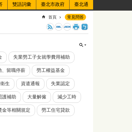
答
雙語詞彙
臺北市政府
臺北通
首頁
常見問答
金
失業勞工子女就學費用補助
動、留職停薪
勞工權益基金
全衛生
資遣通報
失業認定
照護補助
大量解僱
減少工時
獎金等相關規定
勞工住宅貸款