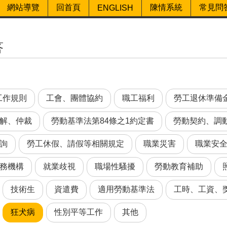
網站導覽
回首頁
陳情系統
常見問
ENGLISH
答
工作規則
工會、團體協約
職工福利
勞工退休準備
解、仲裁
勞動基準法第84條之1約定書
勞動契約、調
詢
勞工休假、請假等相關規定
職業災害
職業安
務機構
就業歧視
職場性騷擾
勞動教育補助
技術生
資遣費
適用勞動基準法
工時、工資、
狂犬病
性別平等工作
其他