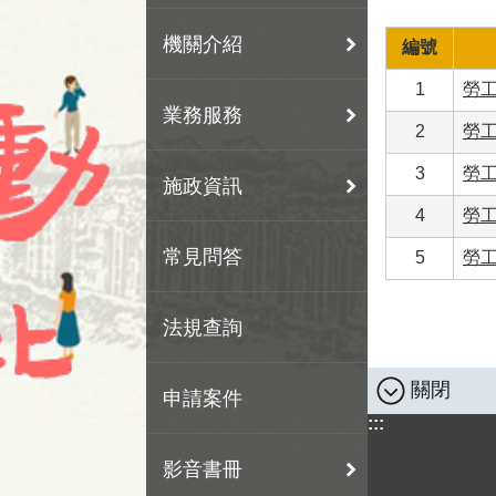
機關介紹
編號
1
勞
業務服務
2
勞
3
勞
施政資訊
4
勞
常見問答
5
勞
法規查詢
關閉
申請案件
:::
影音書冊