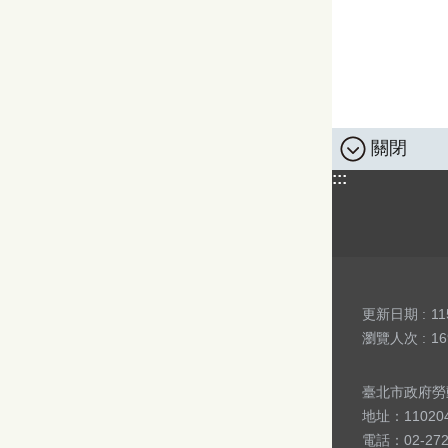
關閉
:::
更新日期
11
瀏覽人次
16
臺北市政府勞動局 版
地址：1102
電話：02-27