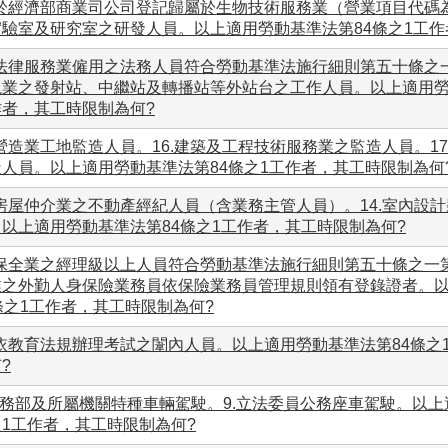
.於經濟部商業司公司登記歸屬於生物技術服務業（營業項目代碼
實驗室及研究室之研發人員。以上適用勞動基準法第84條之1工作
.法律服務業僱用之法務人員符合勞動基準法施行細則第五十條之一
視業之發射站、中繼站及轉播站等外站台之工作人員。以上適用勞
作者，其工時限制為何?
.營造業工地監造人員。16.建築及工程技術服務業之監造人員。1
造人員。以上適用勞動基準法第84條之1工作者，其工時限制為何
.房屋仲介業之不動產經紀人員（含業務主管人員）。14.室內設
。以上適用勞動基準法第84條之1工作者，其工時限制為何?
.保全業之經理級以上人員符合勞動基準法施行細則第五十條之一第
業之外勤人身保險業務員依保險業務員管理規則領有登錄證者。
條之1工作者，其工時限制為何?
.依教育法規辦理考試之闈內人員。以上適用勞動基準法第84條之
?
法務部及所屬機關特種車輛駕駛。9.立法委員公務座車駕駛。以上
之1工作者，其工時限制為何?