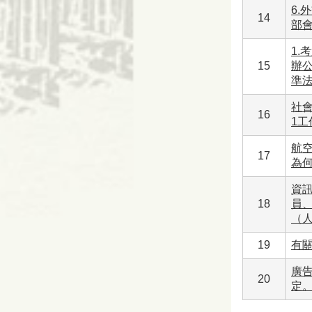
6
14
部
1.
15
辦
準法
社
16
1工
航空
17
為何
資
18
員
（
19
有關
廣告
20
定