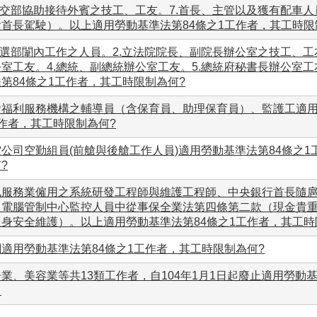
.外交部協助接待外賓之技工、工友。7.首長、主管以及獲有配車
會首長駕駛）。以上適用勞動基準法第84條之1工作者，其工時限
考選部闈內工作之人員。2.立法院院長、副院長辦公室之技工、工
公室工友。4.總統、副總統辦公室工友。5.總統府秘書長辦公室
第84條之1工作者，其工時限制為何?
會福利服務機構之輔導員（含保育員、助理保育員）、監護工適用
作者，其工時限制為何?
公司空勤組員(前艙與後艙工作人員)適用勞動基準法第84條之
?
訊服務業僱用之系統研發工程師與維護工程師、中央銀行首長隨
、電腦管制中心監控人員中從事保全業法第四條第二款（現金貴
人身安全維護）。以上適用勞動基準法第84條之1工作者，其工時
適用勞動基準法第84條之1工作者，其工時限制為何?
業、美容業等共13類工作者，自104年1月1日起廢止適用勞動基
。