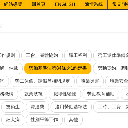
網站導覽
回首頁
陳情系統
常見問
ENGLISH
答
工作規則
工會、團體協約
職工福利
勞工退休準備
解、仲裁
勞動基準法第84條之1約定書
勞動契約、調
詢
勞工休假、請假等相關規定
職業災害
職業安
務機構
就業歧視
職場性騷擾
勞動教育補助
技術生
資遣費
適用勞動基準法
工時、工資、
狂犬病
性別平等工作
其他