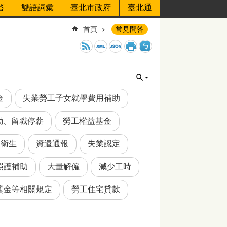
答
雙語詞彙
臺北市政府
臺北通
首頁
常見問答
金
失業勞工子女就學費用補助
動、留職停薪
勞工權益基金
全衛生
資遣通報
失業認定
照護補助
大量解僱
減少工時
獎金等相關規定
勞工住宅貸款