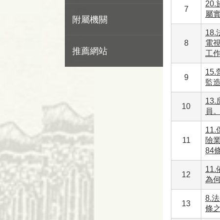
20
7
屬
附屬機關
18
8
電
推薦網站
工
15
9
監
13
10
員
11
11
險
84
11
12
為何
8.
13
條