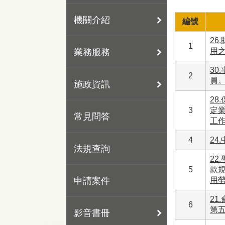
機關介紹
編號
26
1
用
業務服務
30
2
員
施政資訊
2
3
定業
常見問答
工
4
24
法規查詢
2
5
款
申請案件
用勞
2
6
第
影音書冊