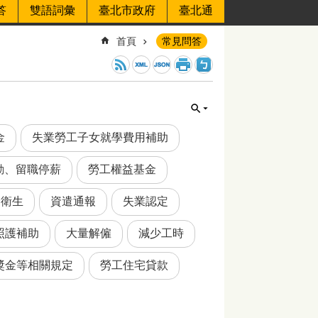
答
雙語詞彙
臺北市政府
臺北通
首頁
常見問答
金
失業勞工子女就學費用補助
動、留職停薪
勞工權益基金
全衛生
資遣通報
失業認定
照護補助
大量解僱
減少工時
獎金等相關規定
勞工住宅貸款