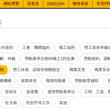
網站導覽
回首頁
陳情系統
常見問
ENGLISH
答
工作規則
工會、團體協約
職工福利
勞工退休準備
解、仲裁
勞動基準法第84條之1約定書
勞動契約、調
詢
勞工休假、請假等相關規定
職業災害
職業安
務機構
就業歧視
職場性騷擾
勞動教育補助
技術生
資遣費
適用勞動基準法
工時、工資、
狂犬病
性別平等工作
其他