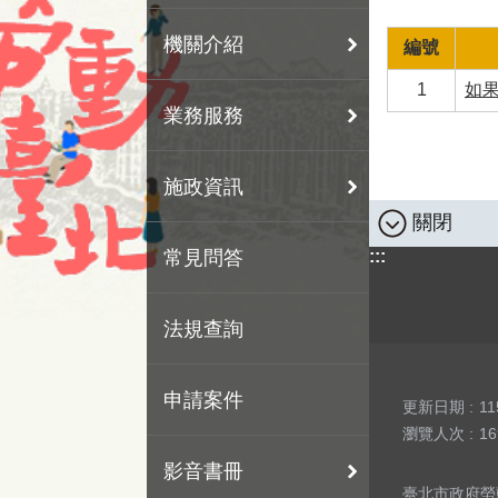
機關介紹
編號
1
如
業務服務
施政資訊
關閉
常見問答
:::
法規查詢
申請案件
更新日期
11
瀏覽人次
16
影音書冊
臺北市政府勞動局 版