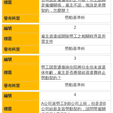
是僱傭關係，雇主不認，推說是承攬
契約，怎麼辦？
勞動基準科
2
雇主資遣或開除勞工之相關程序及所
需文件
勞動基準科
3
勞工因普通傷病住院將往生但未達退
休年齡，雇主是否應發給資遣費終止
勞動契約？
勞動基準科
4
A公司派勞工到B公司上班，但是是B
公司給薪及簽勞動契約，請問勞雇關