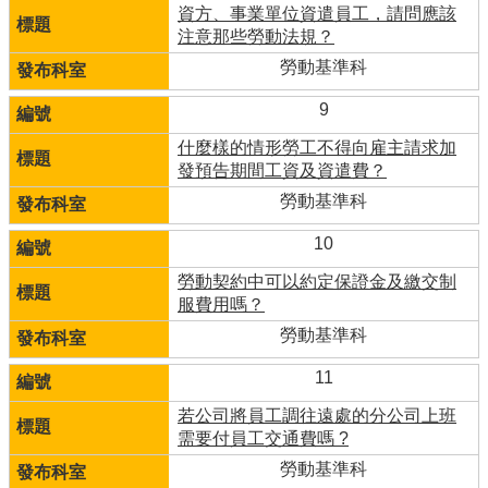
資方、事業單位資遣員工，請問應該
注意那些勞動法規？
勞動基準科
9
什麼樣的情形勞工不得向雇主請求加
發預告期間工資及資遣費？
勞動基準科
10
勞動契約中可以約定保證金及繳交制
服費用嗎？
勞動基準科
11
若公司將員工調往遠處的分公司上班
需要付員工交通費嗎 ?
勞動基準科