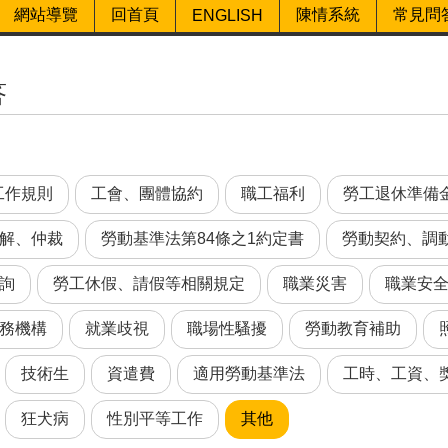
網站導覽
回首頁
陳情系統
常見問
ENGLISH
答
工作規則
工會、團體協約
職工福利
勞工退休準備
解、仲裁
勞動基準法第84條之1約定書
勞動契約、調
詢
勞工休假、請假等相關規定
職業災害
職業安
務機構
就業歧視
職場性騷擾
勞動教育補助
技術生
資遣費
適用勞動基準法
工時、工資、
狂犬病
性別平等工作
其他