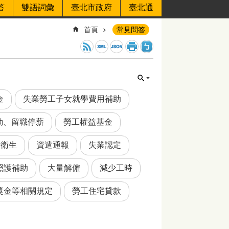
答
雙語詞彙
臺北市政府
臺北通
首頁
常見問答
金
失業勞工子女就學費用補助
動、留職停薪
勞工權益基金
全衛生
資遣通報
失業認定
照護補助
大量解僱
減少工時
獎金等相關規定
勞工住宅貸款