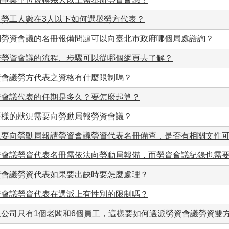
司勞工人數在3人以下如何選舉勞方代表？
問勞資會議的名冊報備問題可以向臺北市政府哪個局處諮詢？
辦勞資會議的流程、步驟可以從哪個網頁去了解？
資會議勞方代表之資格有什麼限制嗎？
資會議代表的任期是多久？要怎麼起算？
麼樣的狀況需要向勞動局報勞資會議？
果要向勞動局報請勞資會議勞資代表名冊備查，是否有相關文件
資會議勞資代表名冊需依法向勞動局報備，而勞資會議紀錄也需
資會議勞資代表如果要出缺時要怎麼處理？
資會議勞資代表在選派上有性別的限制嗎？
果公司只有1個老闆和6個員工，這樣要如何選派勞資會議勞資雙