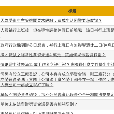
標題
果因為受衛生主管機關要求隔離，造成生活困難要怎麼辦？
若人員補行上班後，但在彈性調整休假日前離職，該日補行上班
？
據政府行政機關辦公日曆表，補行上班日有無影響週休二日(休息
主徵才職缺之經常性薪資未達4 萬元，該如何揭示薪資範圍？
種情形需申請未滿15歲工作者之許可證？應檢附什麼文件提出申
公司另有設立工廠登記，公司本身有成立勞資會議，那工廠部分（
成立勞資會議嗎（實際上公司跟工廠的勞工都是在一起工作的，
併入總公司一起成立就好了嗎？
業單位召開勞資會議後，卻不公開會議紀錄是否合乎相關法規規
業單位未依法舉辦勞資會議是否有相關罰則？
問事業單位規模幾人以上需舉辦勞資會議？