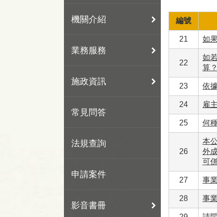
機關介紹
編號
21
如
業務服務
如
22
算
施政資訊
23
依
24
雇
常見問答
25
何
本
法規查詢
26
外
可
申請案件
27
事
28
事
影音書冊
29
請