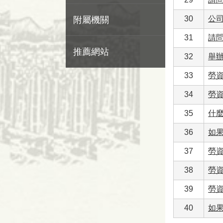
30
公
附屬機關
31
請
推薦網站
32
舉
33
勞
34
勞
35
什
36
如
37
勞
38
勞
39
勞
40
如