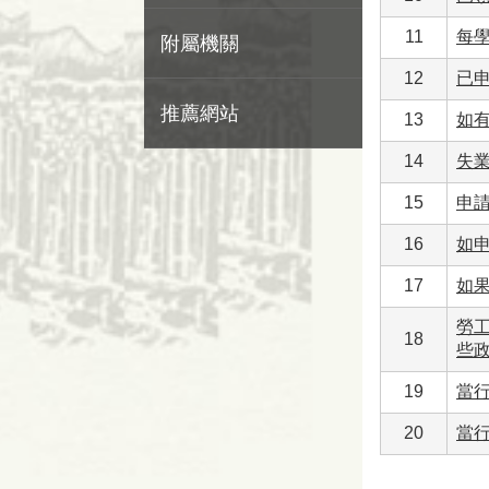
11
每
附屬機關
12
已
推薦網站
13
如
14
失
15
申
16
如
17
如
勞
18
些
19
當
20
當