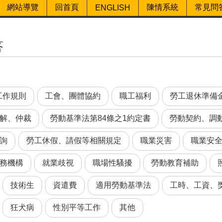
網站導覽
回首頁
陳情系統
常見問
ENGLISH
答
工作規則
工會、團體協約
職工福利
勞工退休準備
解、仲裁
勞動基準法第84條之1約定書
勞動契約、調
詢
勞工休假、請假等相關規定
職業災害
職業安
務機構
就業歧視
職場性騷擾
勞動教育補助
技術生
資遣費
適用勞動基準法
工時、工資、
狂犬病
性別平等工作
其他