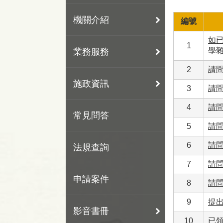
機關介紹
編號
如已
1
學雜
業務服務
2
請
施政資訊
3
請
4
請
常見問答
5
請
6
請
法規查詢
7
請
申請案件
8
請
9
提
影音書冊
10
已