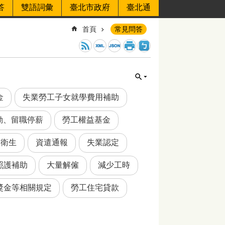
答
雙語詞彙
臺北市政府
臺北通
首頁
常見問答
金
失業勞工子女就學費用補助
動、留職停薪
勞工權益基金
全衛生
資遣通報
失業認定
照護補助
大量解僱
減少工時
獎金等相關規定
勞工住宅貸款