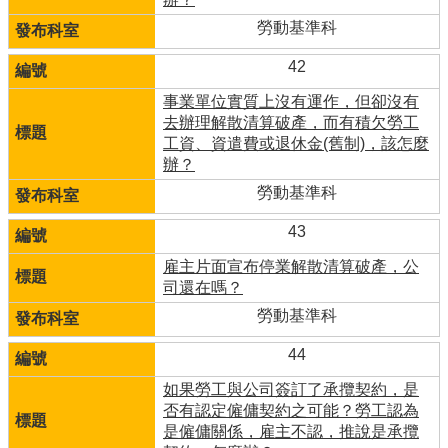
勞動基準科
42
事業單位實質上沒有運作，但卻沒有
去辦理解散清算破產，而有積欠勞工
工資、資遣費或退休金(舊制)，該怎麼
辦？
勞動基準科
43
雇主片面宣布停業解散清算破產，公
司還在嗎？
勞動基準科
44
如果勞工與公司簽訂了承攬契約，是
否有認定僱傭契約之可能？勞工認為
是僱傭關係，雇主不認，推說是承攬