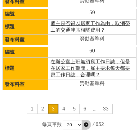
勞動基準科
59
雇主是否得以居家工作為由，取消勞
工的交通津貼相關費用？
勞動基準科
60
在辦公室上班無須寫工作日誌，但是
在居家工作期間，雇主要求每天都要
寫工作日誌，合理嗎？
勞動基準科
1
2
3
4
5
6
...
33
/
652
每頁筆數