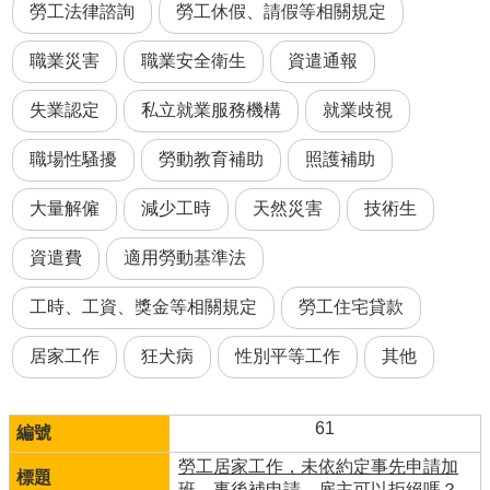
勞工法律諮詢
勞工休假、請假等相關規定
職業災害
職業安全衛生
資遣通報
失業認定
私立就業服務機構
就業歧視
職場性騷擾
勞動教育補助
照護補助
大量解僱
減少工時
天然災害
技術生
資遣費
適用勞動基準法
工時、工資、獎金等相關規定
勞工住宅貸款
居家工作
狂犬病
性別平等工作
其他
61
勞工居家工作，未依約定事先申請加
班，事後補申請，雇主可以拒絕嗎？