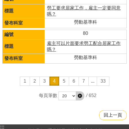
勞工要求居家工作，雇主一定要同意
嗎？
勞動基準科
80
雇主可以片面要求勞工配合居家工作
嗎？
勞動基準科
1
2
3
4
5
6
7
...
33
/
652
每頁筆數
回上一頁
:::