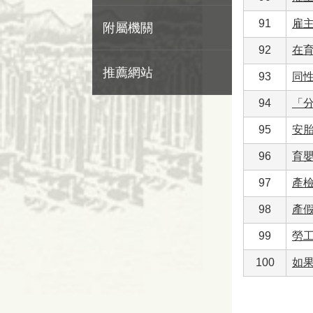
91
雇
附屬機關
92
在
推薦網站
93
同性
94
「
95
安
96
育
97
產
98
產
99
勞
100
如