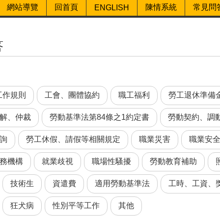
網站導覽
回首頁
陳情系統
常見問
ENGLISH
答
工作規則
工會、團體協約
職工福利
勞工退休準備
解、仲裁
勞動基準法第84條之1約定書
勞動契約、調
詢
勞工休假、請假等相關規定
職業災害
職業安
務機構
就業歧視
職場性騷擾
勞動教育補助
技術生
資遣費
適用勞動基準法
工時、工資、
狂犬病
性別平等工作
其他