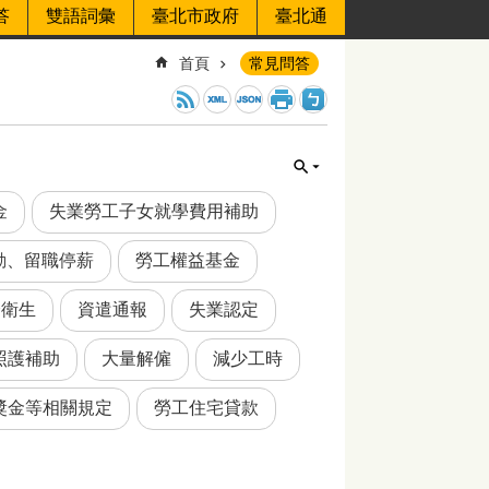
答
雙語詞彙
臺北市政府
臺北通
首頁
常見問答
金
失業勞工子女就學費用補助
動、留職停薪
勞工權益基金
全衛生
資遣通報
失業認定
照護補助
大量解僱
減少工時
獎金等相關規定
勞工住宅貸款