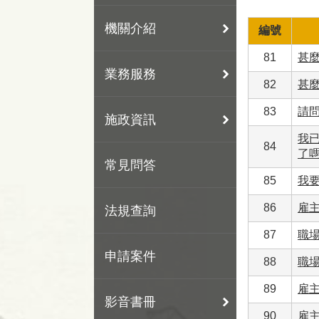
機關介紹
編號
81
甚
業務服務
82
甚
83
請
施政資訊
我
84
了
常見問答
85
我
86
雇
法規查詢
87
職
申請案件
88
職
89
雇
影音書冊
90
雇