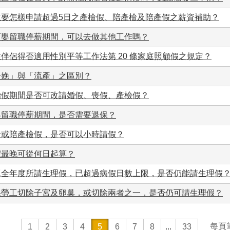
主要怎樣申請超過5日之產檢假、陪產檢及陪產假之薪資補助？
育嬰留職停薪期間，可以去做其他工作嗎？
伴侶得否適用性別平等工作法第 20 條家庭照顧假之規定？
分娩」與「流產」之區別？
胎假期間是否可改請婚假、喪假、產檢假？
嬰留職停薪期間，是否需要退保？
檢或陪產檢假，是否可以小時請假？
假最晚可從何日起算？
工全年度所請生理假，已超過病假日數上限，是否仍能請生理假
果勞工切除子宮及卵巢，或切除兩者之一，是否仍可請生理假？
每頁
1
2
3
4
5
6
7
8
...
33